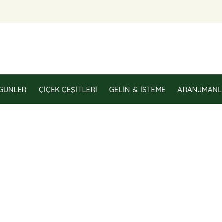
GÜNLER
ÇIÇEK ÇEŞITLERI
GELIN & İSTEME
ARANJMANL