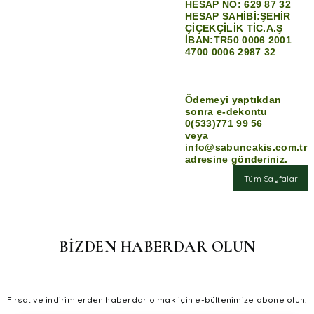
HESAP NO: 629 87 32
HESAP SAHİBİ:ŞEHİR
ÇİÇEKÇİLİK TİC.A.Ş
İBAN:TR50 0006 2001
4700 0006 2987 32
Ödemeyi yaptıkdan
sonra e-dekontu
0(533)771 99 56
veya
info@sabuncakis.com.tr
adresine gönderiniz.
Tüm Sayfalar
BİZDEN HABERDAR OLUN
Fırsat ve indirimlerden haberdar olmak için e-bültenimize abone olun!