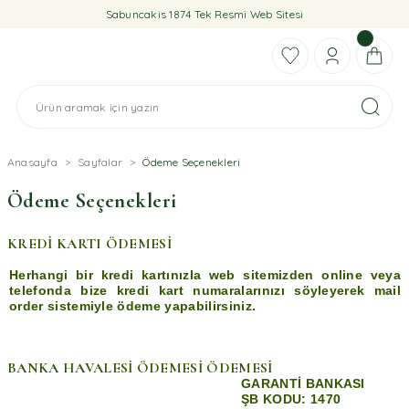
Sabuncakis 1874 Tek Resmi Web Sitesi
Anasayfa
Sayfalar
Ödeme Seçenekleri
Ödeme Seçenekleri
KREDİ KARTI ÖDEMESİ
Herhangi bir kredi kartınızla web sitemizden online veya
telefonda bize kredi kart numaralarınızı söyleyerek mail
order sistemiyle ödeme yapabilirsiniz.
BANKA HAVALESİ ÖDEMESİ ÖDEMESİ
GARANTİ BANKASI
ŞB KODU: 1470