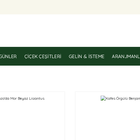
GÜNLER
ÇIÇEK ÇEŞITLERI
GELIN & İSTEME
ARANJMANL