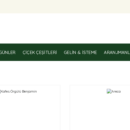
GÜNLER
ÇIÇEK ÇEŞITLERI
GELIN & İSTEME
ARANJMANL