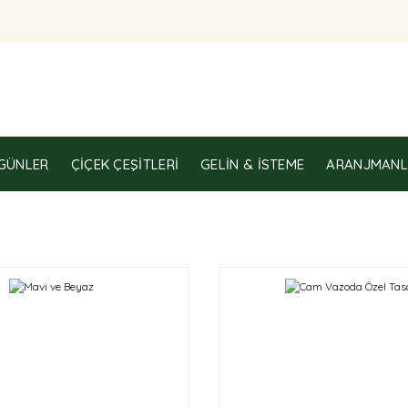
GÜNLER
ÇIÇEK ÇEŞITLERI
GELIN & İSTEME
ARANJMANL