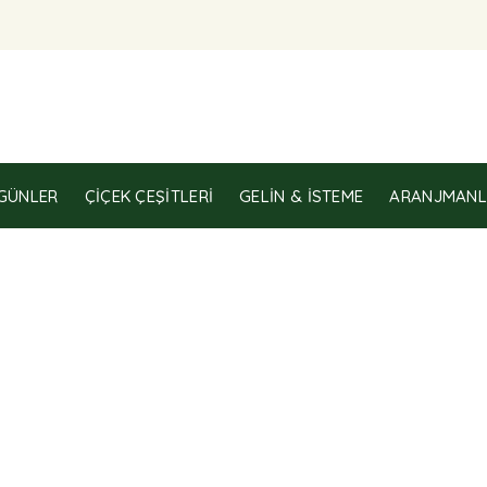
GÜNLER
ÇIÇEK ÇEŞITLERI
GELIN & İSTEME
ARANJMANL