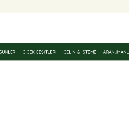
GÜNLER
ÇIÇEK ÇEŞITLERI
GELIN & İSTEME
ARANJMANL