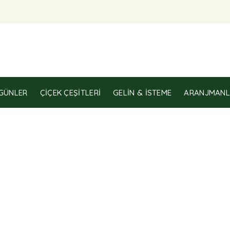
GÜNLER
ÇIÇEK ÇEŞITLERI
GELIN & İSTEME
ARANJMANL