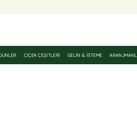
GÜNLER
ÇIÇEK ÇEŞITLERI
GELIN & İSTEME
ARANJMANL