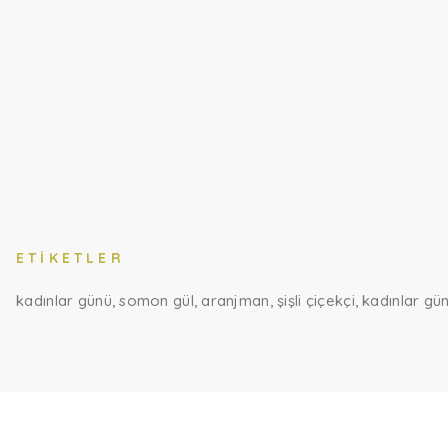
ETIKETLER
kadınlar günü
somon gül
aranjman
şişli çiçekçi
kadınlar gün
Bu ürünün fiyat bilgisi, resim, ürün açıklamalarında ve diğer konul
Görüş ve önerileriniz için teşekkür ederiz.