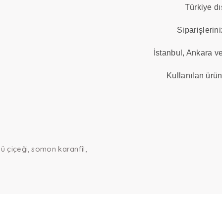
Türkiye dı
Siparişlerini
İstanbul, Ankara ve 
Kullanılan ürün
ü çiçeği
somon karanfil
arda yetersiz gördüğünüz noktaları öneri formunu kullanarak tarafımız
Bu ürüne ilk yorumu siz yapın!