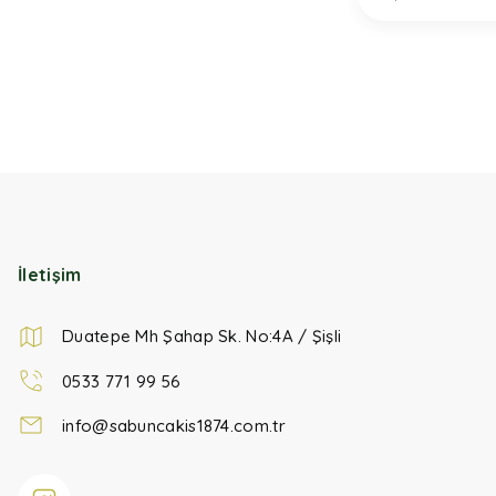
İletişim
Duatepe Mh Şahap Sk. No:4A / Şişli
0533 771 99 56
info@sabuncakis1874.com.tr