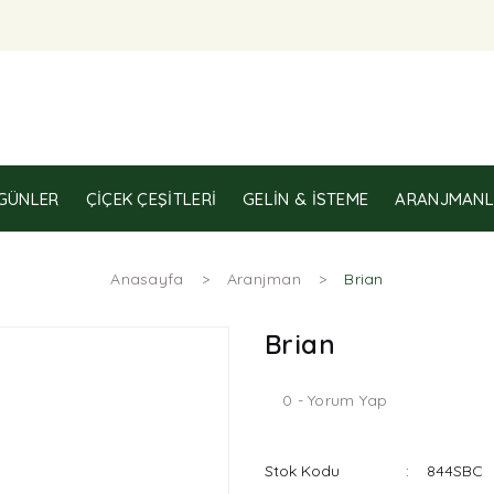
GÜNLER
ÇIÇEK ÇEŞITLERI
GELIN & İSTEME
ARANJMANL
Anasayfa
Aranjman
Brian
Brian
0 - Yorum Yap
Stok Kodu
844SBC