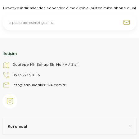
Ürün fiyatı diğer sitelerden daha pahalı.
Fırsat ve indirimlerden haberdar olmak için e-bültenimize abone olun!
Bu ürüne benzer farklı alternatifler olmalı.
Gönder
İletişim
Duatepe Mh Şahap Sk. No:4A / Şişli
0533 771 99 56
info@sabuncakis1874.com.tr
Kurumsal