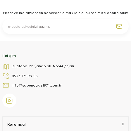
Ürün fiyatı diğer sitelerden daha pahalı.
Fırsat ve indirimlerden haberdar olmak için e-bültenimize abone olun!
Bu ürüne benzer farklı alternatifler olmalı.
Gönder
İletişim
Duatepe Mh Şahap Sk. No:4A / Şişli
0533 771 99 56
info@sabuncakis1874.com.tr
Kurumsal