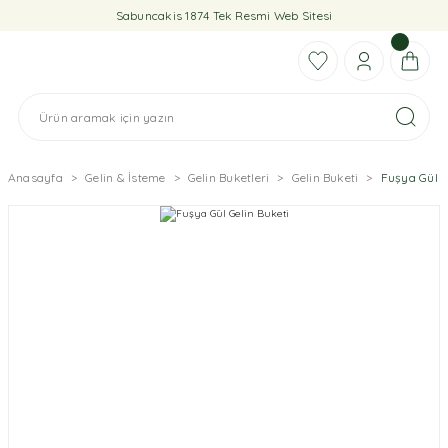
Sabuncakis 1874 Tek Resmi Web Sitesi
Anasayfa
Gelin & İsteme
Gelin Buketleri
Gelin Buketi
Fuşya Gül G