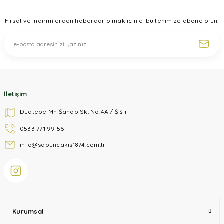
Ürün fiyatı diğer sitelerden daha pahalı.
Fırsat ve indirimlerden haberdar olmak için e-bültenimize abone olun!
Bu ürüne benzer farklı alternatifler olmalı.
Gönder
İletişim
Duatepe Mh Şahap Sk. No:4A / Şişli
0533 771 99 56
info@sabuncakis1874.com.tr
Kurumsal