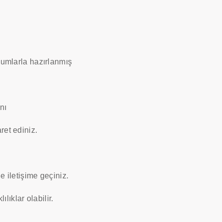
ryumlarla hazırlanmış
nı
ret ediniz.
le iletişime geçiniz.
lıklar olabilir.