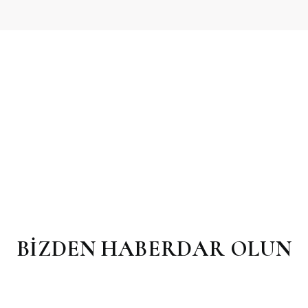
arda yetersiz gördüğünüz noktaları öneri formunu kullanarak tarafımız
Bu ürüne ilk yorumu siz yapın!
Yorum Yaz
BİZDEN HABERDAR OLUN
Gönder