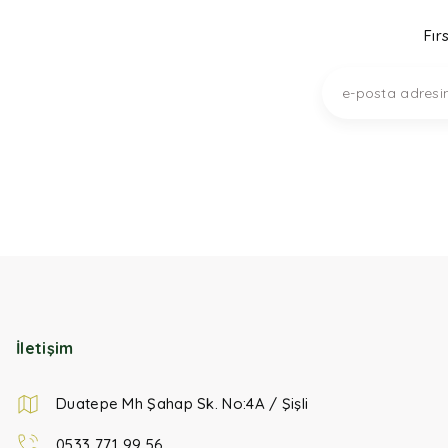
Fır
İletişim
Duatepe Mh Şahap Sk. No:4A / Şişli
0533 771 99 56