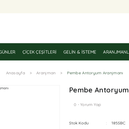
GÜNLER
ÇIÇEK ÇEŞITLERI
GELIN & İSTEME
ARANJMANL
Anasayfa
Aranjman
Pembe Antoryum Aranjmanı
Pembe Antoryum
0 - Yorum Yap
Stok Kodu
185SBC