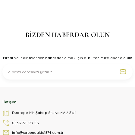
kullanarak tarafımıza iletebilirsiniz.
Görüş ve önerileriniz için teşekkür ederiz.
Ürün resmi kalitesiz, bozuk veya görüntülenemiyor.
Ürün açıklamasında eksik bilgiler bulunuyor.
BİZDEN HABERDAR OLUN
Ürün bilgilerinde hatalar bulunuyor.
Ürün fiyatı diğer sitelerden daha pahalı.
Fırsat ve indirimlerden haberdar olmak için e-bültenimize abone olun!
Bu ürüne benzer farklı alternatifler olmalı.
Gönder
İletişim
Duatepe Mh Şahap Sk. No:4A / Şişli
0533 771 99 56
info@sabuncakis1874.com.tr