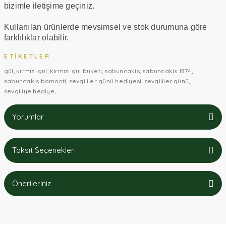
bizimle iletişime geçiniz.
Kullanılan ürünlerde mevsimsel ve stok durumuna göre
farklılıklar olabilir.
ETIKETLER
gül
kırmızı gül
kırmızı gül buketi
sabuncakis
sabuncakis 1874
sabuncakis bomonti
sevgililer günü hediyesi
sevgililer günü
sevgiliye hediye
Yorumlar
Taksit Seçenekleri
Bu ürüne ilk yorumu siz yapın!
Önerileriniz
Yorum Yaz
Bu ürünün fiyat bilgisi, resim, ürün açıklamalarında ve diğer
konularda yetersiz gördüğünüz noktaları öneri formunu