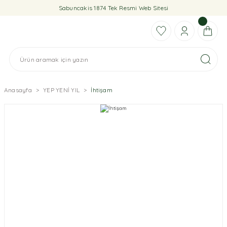
Sabuncakis 1874 Tek Resmi Web Sitesi
Anasayfa
YEP YENİ YIL
İhtişam