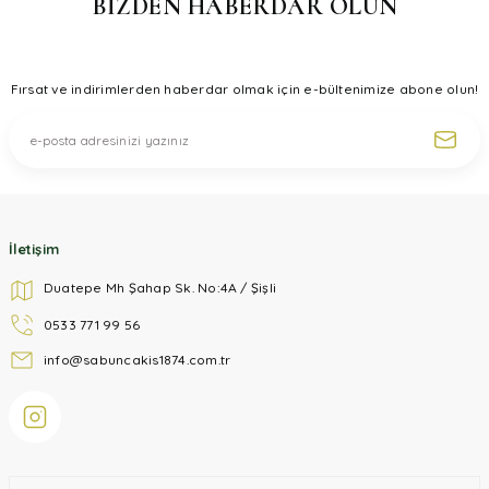
BİZDEN HABERDAR OLUN
Ürün bilgilerinde hatalar bulunuyor.
Ürün fiyatı diğer sitelerden daha pahalı.
Fırsat ve indirimlerden haberdar olmak için e-bültenimize abone olun!
Bu ürüne benzer farklı alternatifler olmalı.
Gönder
İletişim
Duatepe Mh Şahap Sk. No:4A / Şişli
0533 771 99 56
info@sabuncakis1874.com.tr