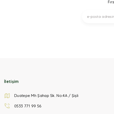
Fır
İletişim
Duatepe Mh Şahap Sk. No:4A / Şişli
0533 771 99 56