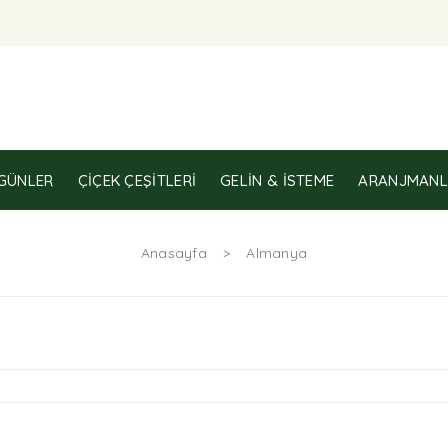
GÜNLER
ÇIÇEK ÇEŞITLERI
GELIN & İSTEME
ARANJMANL
Anasayfa
Almanya