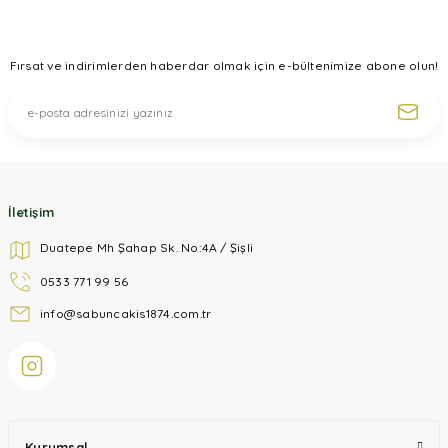
Ürün bilgilerinde hatalar bulunuyor.
Ürün fiyatı diğer sitelerden daha pahalı.
Fırsat ve indirimlerden haberdar olmak için e-bültenimize abone olun!
Bu ürüne benzer farklı alternatifler olmalı.
Gönder
İletişim
Duatepe Mh Şahap Sk. No:4A / Şişli
0533 771 99 56
info@sabuncakis1874.com.tr
Kurumsal