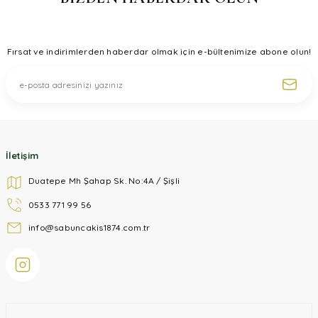
Ürün bilgilerinde hatalar bulunuyor.
Ürün fiyatı diğer sitelerden daha pahalı.
Fırsat ve indirimlerden haberdar olmak için e-bültenimize abone olun!
Bu ürüne benzer farklı alternatifler olmalı.
Gönder
İletişim
Duatepe Mh Şahap Sk. No:4A / Şişli
0533 771 99 56
info@sabuncakis1874.com.tr